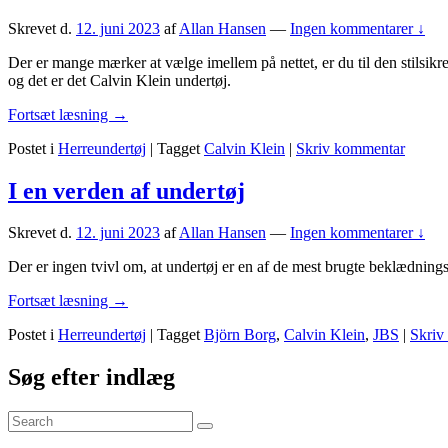
er
Skrevet d.
12. juni 2023
af
Allan Hansen
—
Ingen kommentarer ↓
bedst
Der er mange mærker at vælge imellem på nettet, er du til den stilsik
og det er det Calvin Klein undertøj.
Calvin
Fortsæt læsning
→
Klein
Postet i
Herreundertøj
|
Tagget
Calvin Klein
|
Skriv kommentar
undertøj
–
de
I en verden af undertøj
mange
muligheder
Skrevet d.
12. juni 2023
af
Allan Hansen
—
Ingen kommentarer ↓
Der er ingen tvivl om, at undertøj er en af de mest brugte beklædnings
I
Fortsæt læsning
→
en
Postet i
Herreundertøj
|
Tagget
Björn Borg
,
Calvin Klein
,
JBS
|
Skriv
verden
af
Primary
undertøj
Søg efter indlæg
Sidebar
Search
Widget
Søg
for: