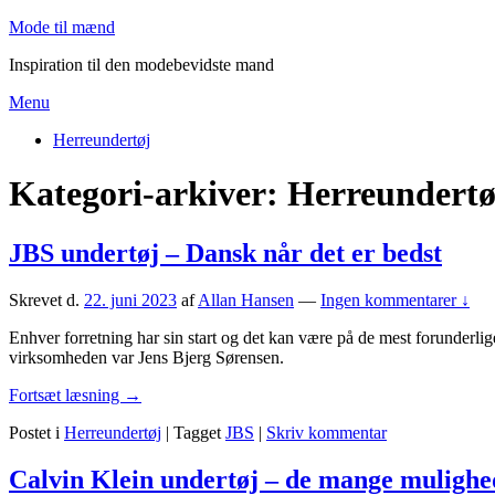
Skip
Mode til mænd
to
Inspiration til den modebevidste mand
content
Menu
Primær
Herreundertøj
menu
Kategori-arkiver:
Herreundertø
JBS undertøj – Dansk når det er bedst
Skrevet d.
22. juni 2023
af
Allan Hansen
—
Ingen kommentarer ↓
Enhver forretning har sin start og det kan være på de mest forunderl
virksomheden var Jens Bjerg Sørensen.
JBS
Fortsæt læsning
→
undertøj
Postet i
Herreundertøj
|
Tagget
JBS
|
Skriv kommentar
–
Dansk
når
Calvin Klein undertøj – de mange mulighe
det