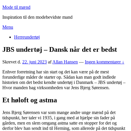
Skip
Mode til mænd
to
Inspiration til den modebevidste mand
content
Menu
Primær
Herreundertøj
menu
JBS undertøj – Dansk når det er bedst
Skrevet d.
22. juni 2023
af
Allan Hansen
—
Ingen kommentarer ↓
Enhver forretning har sin start og det kan være på de mest
forunderlige måder de starter op. Sådan kan man godt indlede
historien om det bedst kendte undertøj i Danmark – JBS undertøj –
Hvor manden bag virksomheden var Jens Bjerg Sørensen.
Et høloft og astma
Jens Bjerg Sørensen var som mange andre unge mænd på det
tidspunkt, her taler vi 1935, i gang med at hjælpe sin fader på
gården, men en slem omgang astma satte en stopper for det og
derfor blev han sendt ind til Herning, som allerede på det tidspunkt