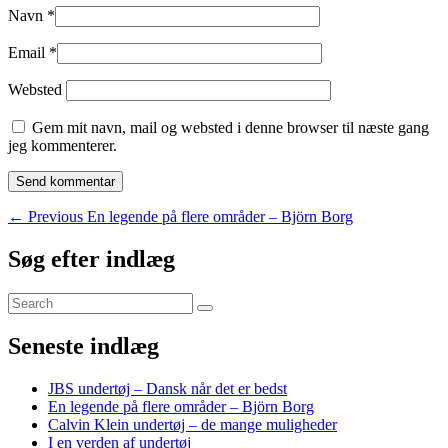
Navn
*
Email
*
Websted
Gem mit navn, mail og websted i denne browser til næste gang
jeg kommenterer.
Indlægsnavigation
Previous
←
Previous
En legende på flere områder – Björn Borg
post:
Primary
Søg efter indlæg
Sidebar
Search
Widget
Søg
for:
Area
Seneste indlæg
JBS undertøj – Dansk når det er bedst
En legende på flere områder – Björn Borg
Calvin Klein undertøj – de mange muligheder
I en verden af undertøj