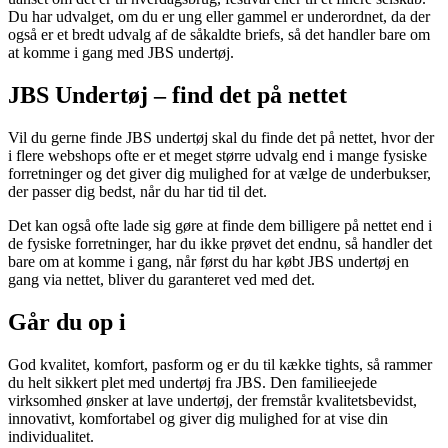
Du har udvalget, om du er ung eller gammel er underordnet, da der
også er et bredt udvalg af de såkaldte briefs, så det handler bare om
at komme i gang med JBS undertøj.
JBS Undertøj – find det på nettet
Vil du gerne finde JBS undertøj skal du finde det på nettet, hvor der
i flere webshops ofte er et meget større udvalg end i mange fysiske
forretninger og det giver dig mulighed for at vælge de underbukser,
der passer dig bedst, når du har tid til det.
Det kan også ofte lade sig gøre at finde dem billigere på nettet end i
de fysiske forretninger, har du ikke prøvet det endnu, så handler det
bare om at komme i gang, når først du har købt JBS undertøj en
gang via nettet, bliver du garanteret ved med det.
Går du op i
God kvalitet, komfort, pasform og er du til kække tights, så rammer
du helt sikkert plet med undertøj fra JBS. Den familieejede
virksomhed ønsker at lave undertøj, der fremstår kvalitetsbevidst,
innovativt, komfortabel og giver dig mulighed for at vise din
individualitet.