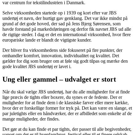
var centrum for tekstilindustrien i Danmark.
Selve virksomheden startede op i 1939 og kort efter var JBS
undertøj et navn, der hurtigt gav genklang. Det var ikke mindst på
grund af det gode hoved, der sad på Jens Bjerg Sørensen, som
havde forstand på markedsføringen og derfor fik navnet JBS ud alle
de rigtige steder. I dag er det en international virksomhed, hvor flere
europæiske lande er blandt de vigtigste kunder.
Der bliver fra virksomhedens side fokuseret på fire punkter, der
omhandler komfort, innovation, individualitet og kvalitet. Det
gælder for dig som bruger om at føle sig godt tilpas og mærke den
gode kvalitet JBS undertøj er lavet i.
Ung eller gammel – udvalget er stort
Når du skal vælge JBS undertøj, har du alle muligheder for at finde
lige præcis de tights eller boxere, du synes er de fedeste. Der er
muligheder for at finde dem i de klassiske farver eller mere kække,
hvor der er forskellige former for tryk på. Det kan være en slange, et
par juletights eller en håndværker, der er afbilledet som enkelte af de
mange muligheder, der findes.
Det gør at du kan finde et par tights, der passer til alle begivenheder,
uanset om det er til hverdagsbrug, festival eller til et finere selskab.