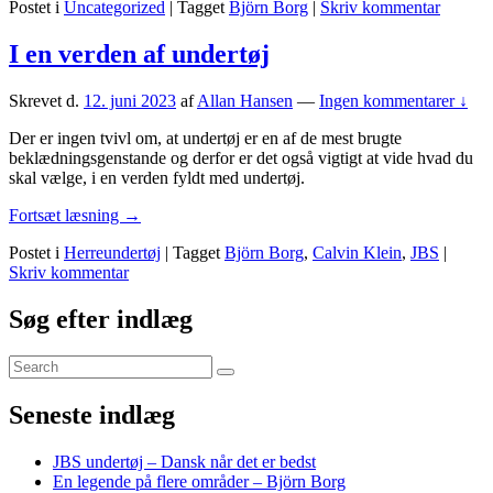
Postet i
Uncategorized
|
Tagget
Björn Borg
|
Skriv kommentar
på
flere
områder
I en verden af undertøj
–
Björn
Skrevet d.
12. juni 2023
af
Allan Hansen
—
Ingen kommentarer ↓
Borg
Der er ingen tvivl om, at undertøj er en af de mest brugte
beklædningsgenstande og derfor er det også vigtigt at vide hvad du
skal vælge, i en verden fyldt med undertøj.
I
Fortsæt læsning
→
en
Postet i
Herreundertøj
|
Tagget
Björn Borg
,
Calvin Klein
,
JBS
|
verden
Skriv kommentar
af
undertøj
Primary
Søg efter indlæg
Sidebar
Search
Widget
Søg
for:
Area
Seneste indlæg
JBS undertøj – Dansk når det er bedst
En legende på flere områder – Björn Borg