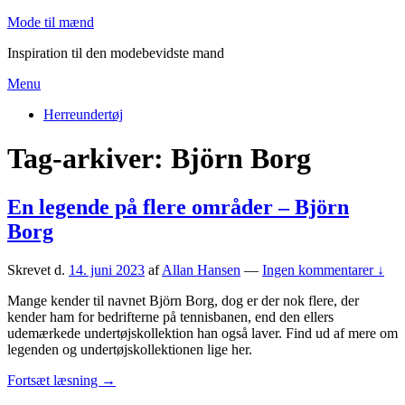
Skip
Mode til mænd
to
Inspiration til den modebevidste mand
content
Menu
Primær
Herreundertøj
menu
Tag-arkiver:
Björn Borg
En legende på flere områder – Björn
Borg
Skrevet d.
14. juni 2023
af
Allan Hansen
—
Ingen kommentarer ↓
Mange kender til navnet Björn Borg, dog er der nok flere, der
kender ham for bedrifterne på tennisbanen, end den ellers
udemærkede undertøjskollektion han også laver. Find ud af mere om
legenden og undertøjskollektionen lige her.
En
Fortsæt læsning
→
legende